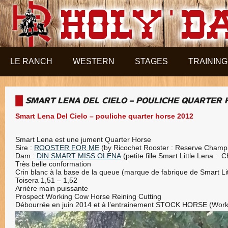
Aller au contenu principal
LE RANCH
WESTERN
STAGES
TRAINING
SMART LENA DEL CIELO – POULICHE QUARTER 
Smart Lena Del Cielo – pouliche quarter horse 2012
Smart Lena est une jument Quarter Horse
Sire :
ROOSTER FOR ME
(by Ricochet Rooster : Reserve Champi
Dam :
D
IN SMART MISS OLENA
(petite fille Smart Little Lena :
Très belle conformation
Crin blanc à la base de la queue (marque de fabrique de Smart Li
Toisera 1,51 – 1,52
Arrière main puissante
Prospect Working Cow Horse Reining Cutting
Débourrée en juin 2014 et à l’entrainement STOCK HORSE (Wor