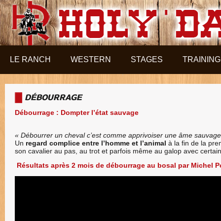
Aller au contenu principal
LE RANCH
WESTERN
STAGES
TRAINING
DÉBOURRAGE
Débourrage : Dompter l’état sauvage
« Débourrer un cheval c’est comme apprivoiser une âme sauvage
Un
regard complice entre l’homme et l’animal
à la fin de la pre
son cavalier au pas, au trot et parfois même au galop avec certain
Résultats après 2 mois de débourrage au bosal par Michel P