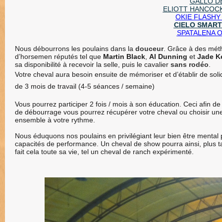
GALLO DEL
ELIOTT HANCOCK 
OKIE FLASHY B
CIELO SMART
SPATALENA OK
Nous débourrons les poulains dans la
douceur
. Grâce à des méth
d’horsemen réputés tel que
Martin Black
,
Al Dunning
et
Jade Ke
sa disponibilité à recevoir la selle, puis le cavalier
sans rodéo
.
Votre cheval aura besoin ensuite de mémoriser et d’établir de sol
de 3 mois de travail (4-5 séances / semaine)
Vous pourrez participer 2 fois / mois à son éducation. Ceci afin de
de débourrage vous pourrez récupérer votre cheval ou choisir une
ensemble à votre rythme.
Nous éduquons nos poulains en privilégiant leur bien être mental p
capacités de performance. Un cheval de show pourra ainsi, plus ta
fait cela toute sa vie, tel un cheval de ranch expérimenté.