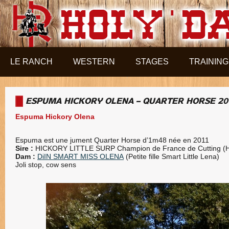
Aller au contenu principal
LE RANCH
WESTERN
STAGES
TRAINING
ESPUMA HICKORY OLENA – QUARTER HORSE 20
Espuma Hickory Olena
Espuma est une jument Quarter Horse d’1m48 née en 2011
Sire :
HICKORY LITTLE SURP Champion de France de Cutting 
Dam :
DiIN SMART MISS OLENA
(Petite fille Smart Little Lena)
Joli stop, cow sens